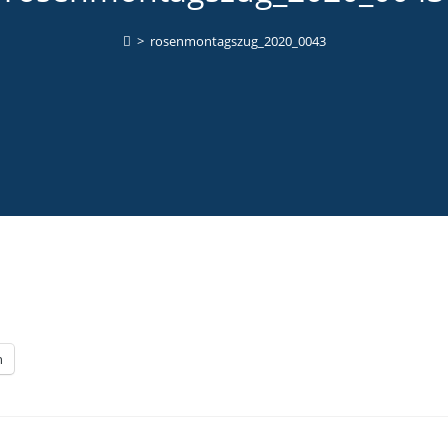
>
rosenmontagszug_2020_0043
n