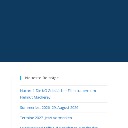
Neueste Beiträge
Nachruf -Die KG Grieläächer Ellen trauern um
Helmut Macherey
Sommerfest 2026 -29. August 2026
Termine 2027 -Jetzt vormerken
Frischer Wind trifft auf Bewährtes -Bericht der