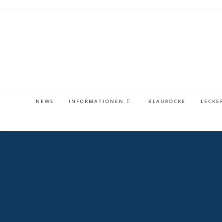
Zum
Inhalt
springen
NEWS
INFORMATIONEN
BLAURÖCKE
LECKE