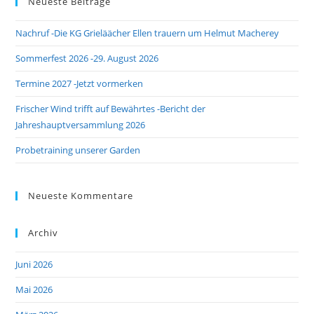
Neueste Beiträge
clo
the
Nachruf -Die KG Grieläächer Ellen trauern um Helmut Macherey
sea
pan
Sommerfest 2026 -29. August 2026
Termine 2027 -Jetzt vormerken
Frischer Wind trifft auf Bewährtes -Bericht der
Jahreshauptversammlung 2026
Probetraining unserer Garden
Neueste Kommentare
Archiv
Juni 2026
Mai 2026