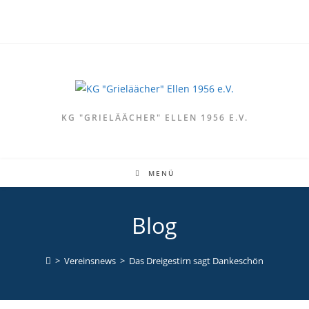
Zum
Inhalt
springen
KG "GRIELÄÄCHER" ELLEN 1956 E.V.
MENÜ
Blog
>
Vereinsnews
>
Das Dreigestirn sagt Dankeschön