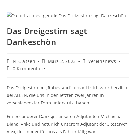
Das Dreigestirn sagt
Dankeschön
Beitrags-
Beitrag
Beitrags-
N_Classen
März 2, 2023
Vereinsnews
Autor:
veröffentlicht:
Kategorie:
Beitrags-
0 Kommentare
Kommentare:
Das Dreigestirn im „Ruhestand“ bedankt sich ganz herzlich
bei ALLEN, die uns in den letzten zwei Jahren in
verschiedenster Form unterstützt haben.
Ein besonderer Dank gilt unseren Adjutanten Michaela,
Diana, Anke und natürlich unserem Adjutant der „Reserve“
Alex, der immer für uns als Fahrer tätig war.