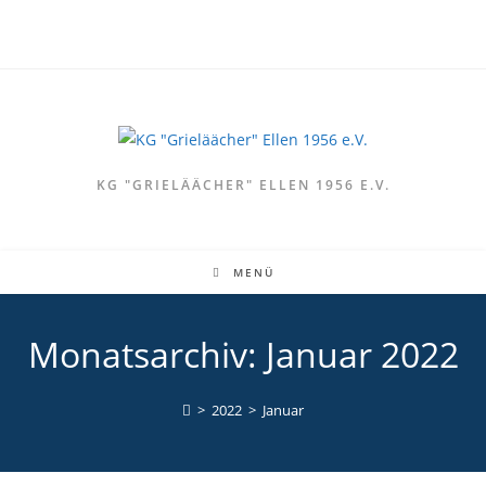
Zum
Inhalt
springen
KG "GRIELÄÄCHER" ELLEN 1956 E.V.
MENÜ
Monatsarchiv: Januar 2022
>
2022
>
Januar