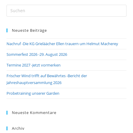
Pre
Es
to
Neueste Beiträge
clo
the
Nachruf -Die KG Grieläächer Ellen trauern um Helmut Macherey
sea
pan
Sommerfest 2026 -29. August 2026
Termine 2027 -Jetzt vormerken
Frischer Wind trifft auf Bewährtes -Bericht der
Jahreshauptversammlung 2026
Probetraining unserer Garden
Neueste Kommentare
Archiv