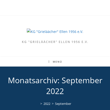
Zum
Inhalt
springen
KG "GRIELÄÄCHER" ELLEN 1956 E.V.
MENÜ
Monatsarchiv: September
2022
>
2022
>
September