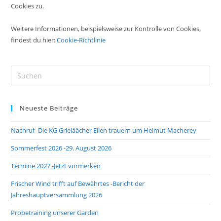
Cookies zu.
Weitere Informationen, beispielsweise zur Kontrolle von Cookies,
findest du hier:
Cookie-Richtlinie
Pre
Es
to
Neueste Beiträge
clo
the
Nachruf -Die KG Grieläächer Ellen trauern um Helmut Macherey
sea
pan
Sommerfest 2026 -29. August 2026
Termine 2027 -Jetzt vormerken
Frischer Wind trifft auf Bewährtes -Bericht der
Jahreshauptversammlung 2026
Probetraining unserer Garden