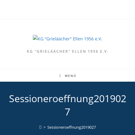
Zum
Inhalt
springen
KG "GRIELÄÄCHER" ELLEN 1956 E.V.
MENÜ
Sessioneroeffnung201902
7
>
Sessioneroeffnung2019027