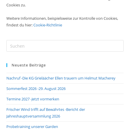
Cookies zu.
Weitere Informationen, beispielsweise zur Kontrolle von Cookies,
findest du hier:
Cookie-Richtlinie
Pre
Es
to
Neueste Beiträge
clo
the
Nachruf -Die KG Grieläächer Ellen trauern um Helmut Macherey
sea
pan
Sommerfest 2026 -29. August 2026
Termine 2027 -Jetzt vormerken
Frischer Wind trifft auf Bewährtes -Bericht der
Jahreshauptversammlung 2026
Probetraining unserer Garden