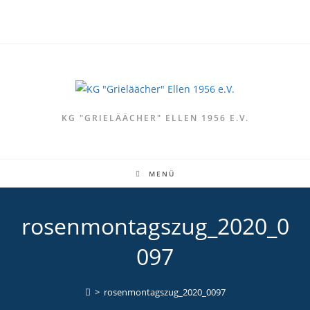
Zum
Inhalt
springen
KG "GRIELÄÄCHER" ELLEN 1956 E.V.
MENÜ
rosenmontagszug_2020_0
097
>
rosenmontagszug_2020_0097