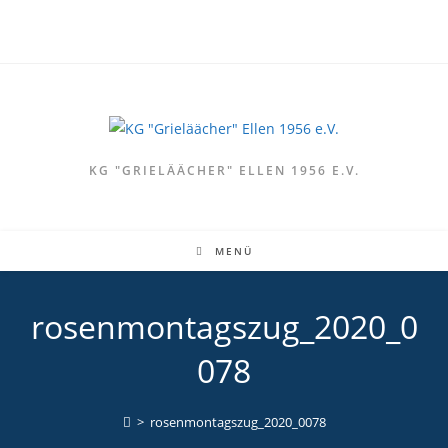
Zum
Inhalt
springen
KG "GRIELÄÄCHER" ELLEN 1956 E.V.
MENÜ
rosenmontagszug_2020_0
078
>
rosenmontagszug_2020_0078