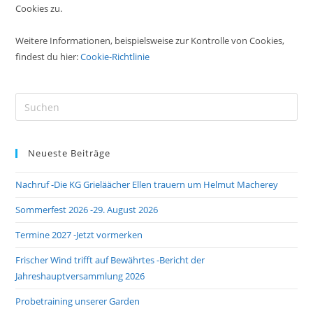
Cookies zu.
Weitere Informationen, beispielsweise zur Kontrolle von Cookies,
findest du hier:
Cookie-Richtlinie
Pre
Es
to
Neueste Beiträge
clo
the
Nachruf -Die KG Grieläächer Ellen trauern um Helmut Macherey
sea
pan
Sommerfest 2026 -29. August 2026
Termine 2027 -Jetzt vormerken
Frischer Wind trifft auf Bewährtes -Bericht der
Jahreshauptversammlung 2026
Probetraining unserer Garden