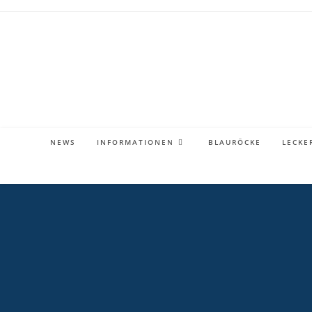
Zum
Inhalt
springen
NEWS
INFORMATIONEN
BLAURÖCKE
LECKE