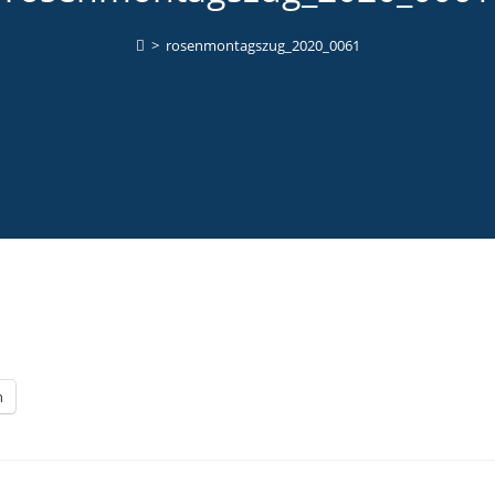
>
rosenmontagszug_2020_0061
n