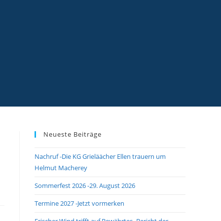
Neueste Beiträge
Nachruf -Die KG Grieläächer Ellen trauern um
Helmut Macherey
Sommerfest 2026 -29. August 2026
Termine 2027 -Jetzt vormerken
Frischer Wind trifft auf Bewährtes -Bericht der