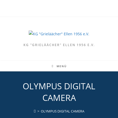
Zum
Inhalt
springen
KG "GRIELÄÄCHER" ELLEN 1956 E.V.
MENÜ
OLYMPUS DIGITAL
CAMERA
>
OLYMPUS DIGITAL CAMERA