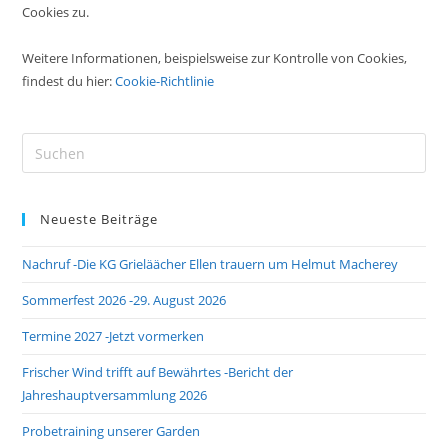
Cookies zu.
Weitere Informationen, beispielsweise zur Kontrolle von Cookies,
findest du hier:
Cookie-Richtlinie
Pre
Es
to
Neueste Beiträge
clo
the
Nachruf -Die KG Grieläächer Ellen trauern um Helmut Macherey
sea
pan
Sommerfest 2026 -29. August 2026
Termine 2027 -Jetzt vormerken
Frischer Wind trifft auf Bewährtes -Bericht der
Jahreshauptversammlung 2026
Probetraining unserer Garden