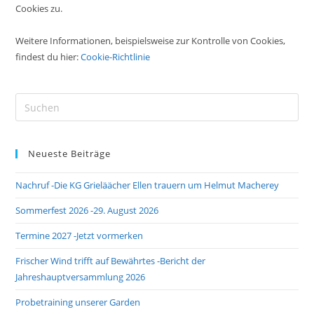
Cookies zu.
Weitere Informationen, beispielsweise zur Kontrolle von Cookies,
findest du hier:
Cookie-Richtlinie
Pre
Es
to
Neueste Beiträge
clo
the
Nachruf -Die KG Grieläächer Ellen trauern um Helmut Macherey
sea
pan
Sommerfest 2026 -29. August 2026
Termine 2027 -Jetzt vormerken
Frischer Wind trifft auf Bewährtes -Bericht der
Jahreshauptversammlung 2026
Probetraining unserer Garden