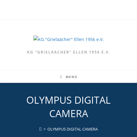
Zum
Inhalt
springen
KG "GRIELÄÄCHER" ELLEN 1956 E.V.
MENÜ
OLYMPUS DIGITAL
CAMERA
>
OLYMPUS DIGITAL CAMERA