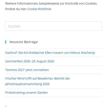
Weitere Informationen, beispielsweise zur Kontrolle von Cookies,
findest du hier:
Cookie-Richtlinie
Pre
Es
to
Neueste Beiträge
clo
the
Nachruf -Die KG Grieläächer Ellen trauern um Helmut Macherey
sea
pan
Sommerfest 2026 -29. August 2026
Termine 2027 -Jetzt vormerken
Frischer Wind trifft auf Bewährtes -Bericht der
Jahreshauptversammlung 2026
Probetraining unserer Garden