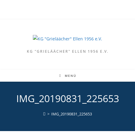
Zum
Inhalt
springen
KG "GRIELÄÄCHER" ELLEN 1956 E.V.
MENÜ
IMG_20190831_225653
>
IMG_20190831_225653