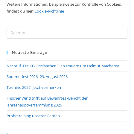
Weitere Informationen, beispielsweise zur Kontrolle von Cookies,
findest du hier:
Cookie-Richtlinie
Pre
Es
to
Neueste Beiträge
clo
the
Nachruf -Die KG Grieläächer Ellen trauern um Helmut Macherey
sea
pan
Sommerfest 2026 -29. August 2026
Termine 2027 -Jetzt vormerken
Frischer Wind trifft auf Bewährtes -Bericht der
Jahreshauptversammlung 2026
Probetraining unserer Garden