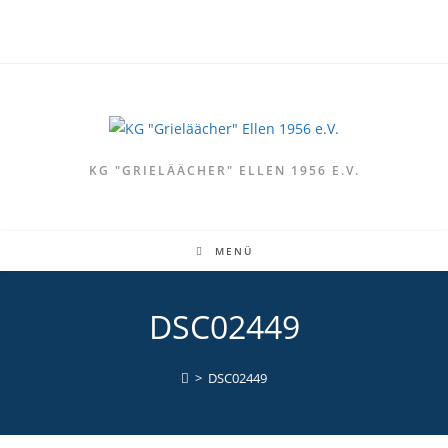
Zum
Inhalt
springen
KG "GRIELÄÄCHER" ELLEN 1956 E.V.
MENÜ
DSC02449
>
DSC02449