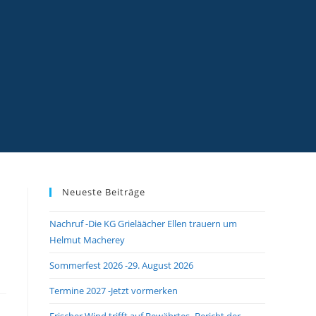
Neueste Beiträge
Nachruf -Die KG Grieläächer Ellen trauern um
Helmut Macherey
Sommerfest 2026 -29. August 2026
Termine 2027 -Jetzt vormerken
Frischer Wind trifft auf Bewährtes -Bericht der