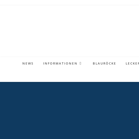
Zum
Inhalt
springen
NEWS
INFORMATIONEN
BLAURÖCKE
LECKE