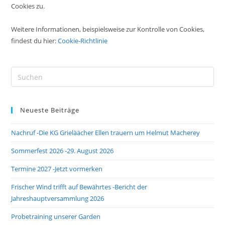
Cookies zu.
Weitere Informationen, beispielsweise zur Kontrolle von Cookies,
findest du hier:
Cookie-Richtlinie
Pre
Es
to
Neueste Beiträge
clo
the
Nachruf -Die KG Grieläächer Ellen trauern um Helmut Macherey
sea
pan
Sommerfest 2026 -29. August 2026
Termine 2027 -Jetzt vormerken
Frischer Wind trifft auf Bewährtes -Bericht der
Jahreshauptversammlung 2026
Probetraining unserer Garden