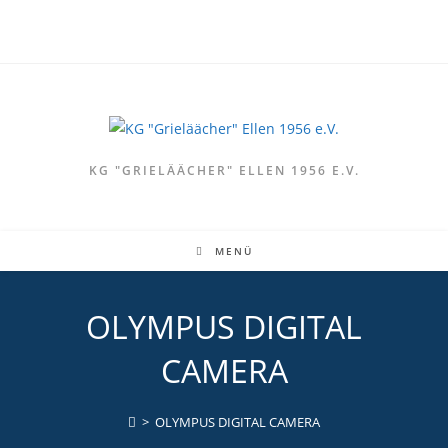
Zum
Inhalt
springen
KG "GRIELÄÄCHER" ELLEN 1956 E.V.
MENÜ
OLYMPUS DIGITAL
CAMERA
>
OLYMPUS DIGITAL CAMERA