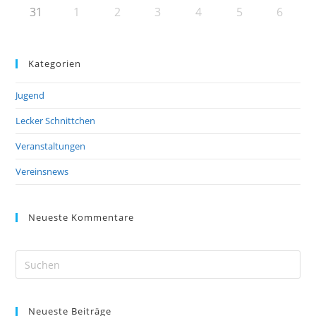
31
1
2
3
4
5
6
Kategorien
Jugend
Lecker Schnittchen
Veranstaltungen
Vereinsnews
Neueste Kommentare
Pre
Es
to
Neueste Beiträge
clo