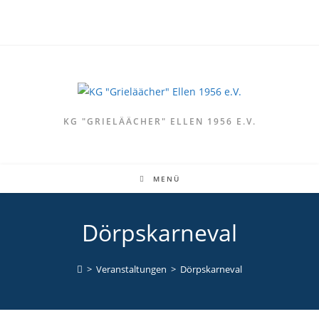
Zum
Inhalt
springen
KG "GRIELÄÄCHER" ELLEN 1956 E.V.
MENÜ
Dörpskarneval
>
Veranstaltungen
>
Dörpskarneval