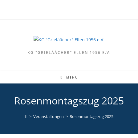
Zum
Inhalt
springen
KG "GRIELÄÄCHER" ELLEN 1956 E.V.
MENÜ
Rosenmontagszug 2025
>
Veranstaltungen
>
Rosenmontagszug 2025