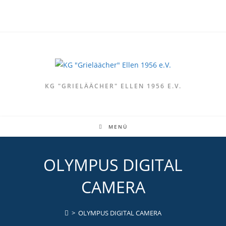
Zum
Inhalt
springen
KG "GRIELÄÄCHER" ELLEN 1956 E.V.
MENÜ
OLYMPUS DIGITAL
CAMERA
>
OLYMPUS DIGITAL CAMERA