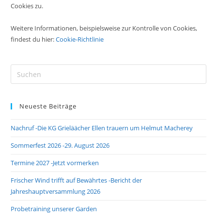
Cookies zu.
Weitere Informationen, beispielsweise zur Kontrolle von Cookies,
findest du hier:
Cookie-Richtlinie
Pre
Es
to
Neueste Beiträge
clo
the
Nachruf -Die KG Grieläächer Ellen trauern um Helmut Macherey
sea
pan
Sommerfest 2026 -29. August 2026
Termine 2027 -Jetzt vormerken
Frischer Wind trifft auf Bewährtes -Bericht der
Jahreshauptversammlung 2026
Probetraining unserer Garden