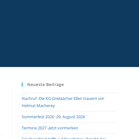
Neueste Beiträge
Nachruf -Die KG Grieläächer Ellen trauern um
Helmut Macherey
Sommerfest 2026 -29. August 2026
Termine 2027 -Jetzt vormerken
Frischer Wind trifft auf Bewährtes -Bericht der