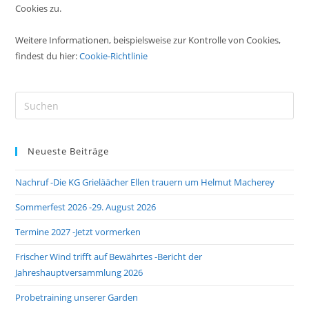
Cookies zu.
Weitere Informationen, beispielsweise zur Kontrolle von Cookies,
findest du hier:
Cookie-Richtlinie
Pre
Es
to
Neueste Beiträge
clo
the
Nachruf -Die KG Grieläächer Ellen trauern um Helmut Macherey
sea
pan
Sommerfest 2026 -29. August 2026
Termine 2027 -Jetzt vormerken
Frischer Wind trifft auf Bewährtes -Bericht der
Jahreshauptversammlung 2026
Probetraining unserer Garden