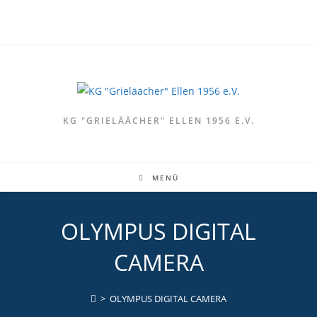
Zum
Inhalt
springen
KG "GRIELÄÄCHER" ELLEN 1956 E.V.
MENÜ
OLYMPUS DIGITAL
CAMERA
>
OLYMPUS DIGITAL CAMERA