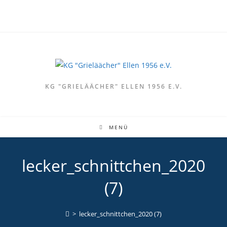
Zum
Inhalt
springen
KG "GRIELÄÄCHER" ELLEN 1956 E.V.
MENÜ
lecker_schnittchen_2020
(7)
>
lecker_schnittchen_2020 (7)