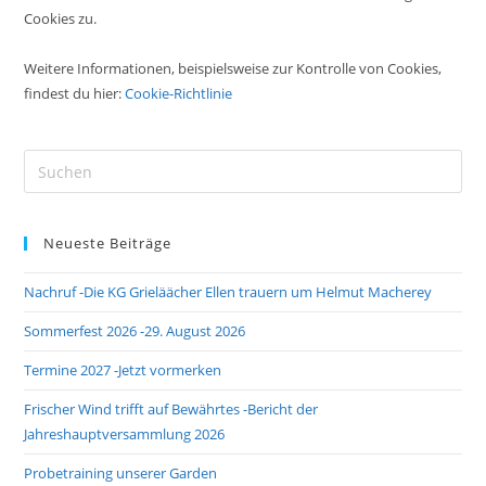
Cookies zu.
Weitere Informationen, beispielsweise zur Kontrolle von Cookies,
findest du hier:
Cookie-Richtlinie
Pre
Es
to
Neueste Beiträge
clo
the
Nachruf -Die KG Grieläächer Ellen trauern um Helmut Macherey
sea
pan
Sommerfest 2026 -29. August 2026
Termine 2027 -Jetzt vormerken
Frischer Wind trifft auf Bewährtes -Bericht der
Jahreshauptversammlung 2026
Probetraining unserer Garden