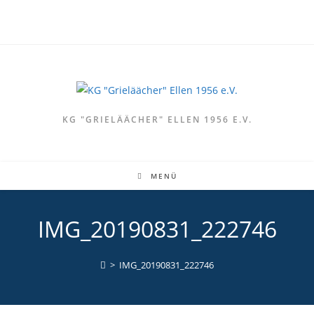
Zum
Inhalt
springen
KG "GRIELÄÄCHER" ELLEN 1956 E.V.
MENÜ
IMG_20190831_222746
>
IMG_20190831_222746