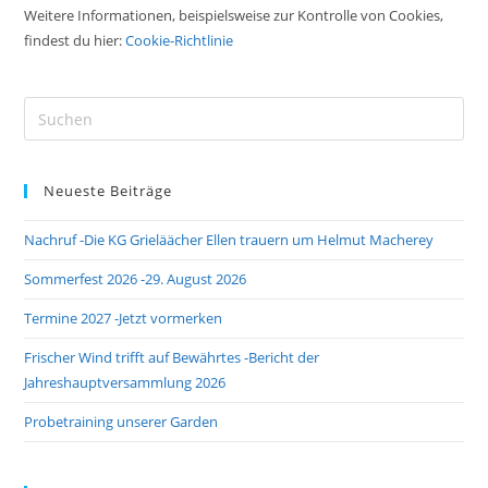
Weitere Informationen, beispielsweise zur Kontrolle von Cookies,
findest du hier:
Cookie-Richtlinie
Pre
Es
to
Neueste Beiträge
clo
the
Nachruf -Die KG Grieläächer Ellen trauern um Helmut Macherey
sea
pan
Sommerfest 2026 -29. August 2026
Termine 2027 -Jetzt vormerken
Frischer Wind trifft auf Bewährtes -Bericht der
Jahreshauptversammlung 2026
Probetraining unserer Garden