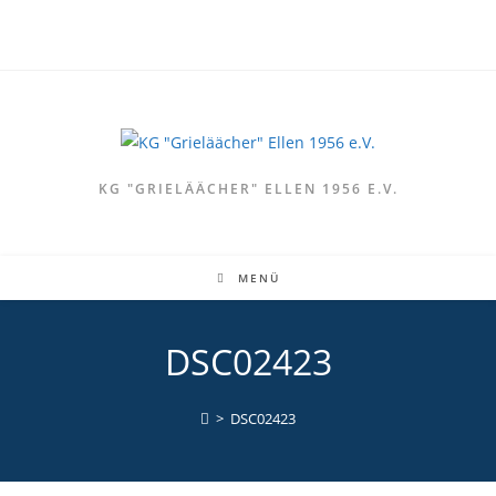
Zum
Inhalt
springen
KG "GRIELÄÄCHER" ELLEN 1956 E.V.
MENÜ
DSC02423
>
DSC02423