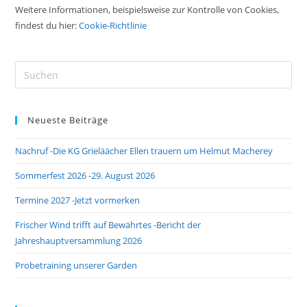
Weitere Informationen, beispielsweise zur Kontrolle von Cookies,
findest du hier:
Cookie-Richtlinie
Pre
Es
to
Neueste Beiträge
clo
the
Nachruf -Die KG Grieläächer Ellen trauern um Helmut Macherey
sea
pan
Sommerfest 2026 -29. August 2026
Termine 2027 -Jetzt vormerken
Frischer Wind trifft auf Bewährtes -Bericht der
Jahreshauptversammlung 2026
Probetraining unserer Garden