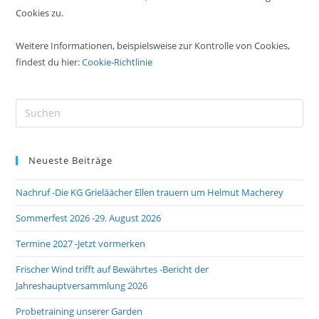
Cookies zu.
Weitere Informationen, beispielsweise zur Kontrolle von Cookies,
findest du hier:
Cookie-Richtlinie
Pre
Es
to
Neueste Beiträge
clo
the
Nachruf -Die KG Grieläächer Ellen trauern um Helmut Macherey
sea
pan
Sommerfest 2026 -29. August 2026
Termine 2027 -Jetzt vormerken
Frischer Wind trifft auf Bewährtes -Bericht der
Jahreshauptversammlung 2026
Probetraining unserer Garden