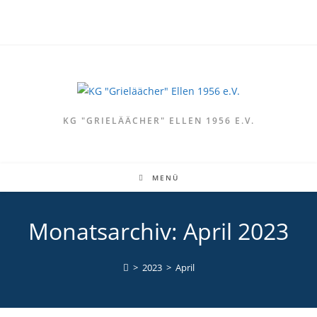
Zum
Inhalt
springen
KG "GRIELÄÄCHER" ELLEN 1956 E.V.
MENÜ
Monatsarchiv: April 2023
>
2023
>
April