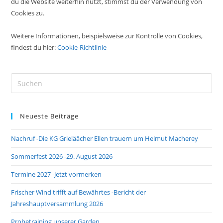
du die Website weiterhin nutzt, stimmst du der Verwendung von
Cookies zu.
Weitere Informationen, beispielsweise zur Kontrolle von Cookies,
findest du hier:
Cookie-Richtlinie
Pre
Es
to
Neueste Beiträge
clo
the
Nachruf -Die KG Grieläächer Ellen trauern um Helmut Macherey
sea
pan
Sommerfest 2026 -29. August 2026
Termine 2027 -Jetzt vormerken
Frischer Wind trifft auf Bewährtes -Bericht der
Jahreshauptversammlung 2026
Probetraining unserer Garden