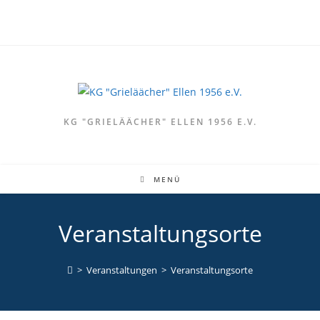
Zum
Inhalt
springen
KG "GRIELÄÄCHER" ELLEN 1956 E.V.
MENÜ
Veranstaltungsorte
>
Veranstaltungen
>
Veranstaltungsorte