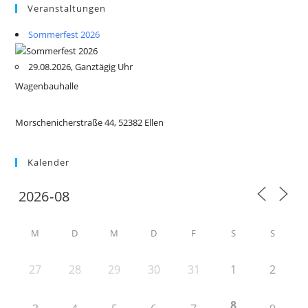
Veranstaltungen
Sommerfest 2026
29.08.2026, Ganztägig Uhr
Wagenbauhalle
Morschenicherstraße 44, 52382 Ellen
Kalender
M
D
M
D
F
S
S
27
28
29
30
31
1
2
8