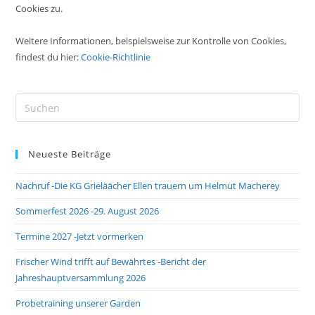
Cookies zu.
Weitere Informationen, beispielsweise zur Kontrolle von Cookies,
findest du hier:
Cookie-Richtlinie
Pre
Es
to
Neueste Beiträge
clo
the
Nachruf -Die KG Grieläächer Ellen trauern um Helmut Macherey
sea
pan
Sommerfest 2026 -29. August 2026
Termine 2027 -Jetzt vormerken
Frischer Wind trifft auf Bewährtes -Bericht der
Jahreshauptversammlung 2026
Probetraining unserer Garden