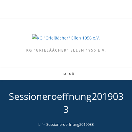
Zum
Inhalt
springen
KG "GRIELÄÄCHER" ELLEN 1956 E.V.
MENÜ
Sessioneroeffnung201903
3
>
Sessioneroeffnung2019033