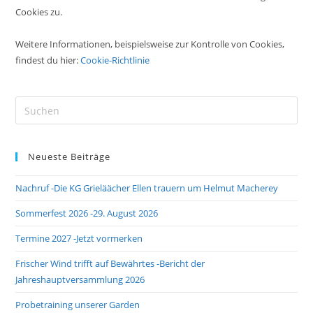
Cookies zu.
Weitere Informationen, beispielsweise zur Kontrolle von Cookies,
findest du hier:
Cookie-Richtlinie
Pre
Es
to
Neueste Beiträge
clo
the
Nachruf -Die KG Grieläächer Ellen trauern um Helmut Macherey
sea
pan
Sommerfest 2026 -29. August 2026
Termine 2027 -Jetzt vormerken
Frischer Wind trifft auf Bewährtes -Bericht der
Jahreshauptversammlung 2026
Probetraining unserer Garden