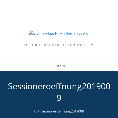
Zum
Inhalt
springen
KG "GRIELÄÄCHER" ELLEN 1956 E.V.
MENÜ
Sessioneroeffnung201900
9
>
Sessioneroeffnung2019009