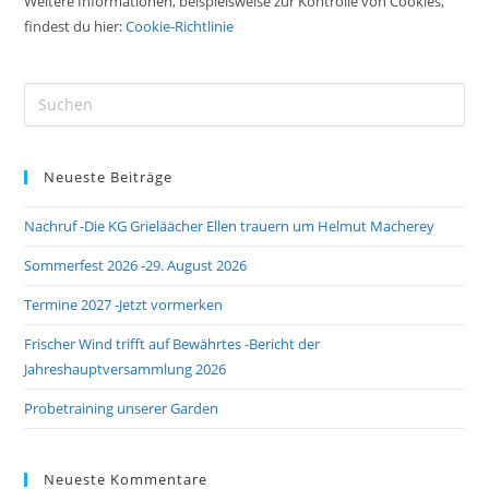
Weitere Informationen, beispielsweise zur Kontrolle von Cookies,
findest du hier:
Cookie-Richtlinie
Pre
Es
to
Neueste Beiträge
clo
the
Nachruf -Die KG Grieläächer Ellen trauern um Helmut Macherey
sea
pan
Sommerfest 2026 -29. August 2026
Termine 2027 -Jetzt vormerken
Frischer Wind trifft auf Bewährtes -Bericht der
Jahreshauptversammlung 2026
Probetraining unserer Garden
Neueste Kommentare