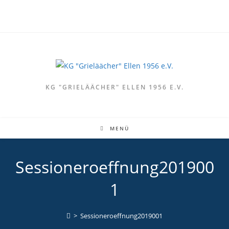
Zum
Inhalt
springen
KG "GRIELÄÄCHER" ELLEN 1956 E.V.
MENÜ
Sessioneroeffnung201900
1
>
Sessioneroeffnung2019001