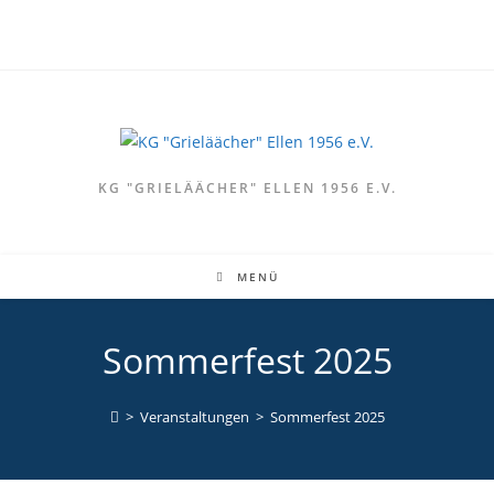
Zum
Inhalt
springen
KG "GRIELÄÄCHER" ELLEN 1956 E.V.
MENÜ
Sommerfest 2025
>
Veranstaltungen
>
Sommerfest 2025