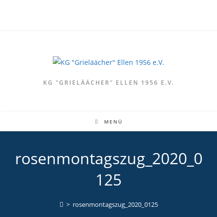
Zum
Inhalt
springen
KG "GRIELÄÄCHER" ELLEN 1956 E.V.
MENÜ
rosenmontagszug_2020_0
125
>
rosenmontagszug_2020_0125