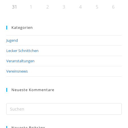
31
1
2
3
4
5
6
Kategorien
Jugend
Lecker Schnittchen
Veranstaltungen
Vereinsnews
Neueste Kommentare
Pre
Es
to
Neueste Beiträge
clo