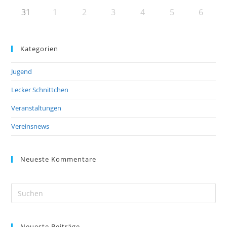
31
1
2
3
4
5
6
Kategorien
Jugend
Lecker Schnittchen
Veranstaltungen
Vereinsnews
Neueste Kommentare
Pre
Es
to
Neueste Beiträge
clo