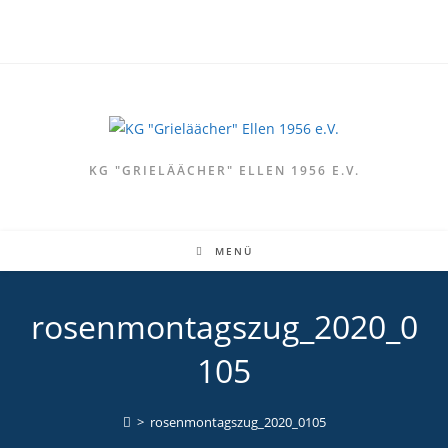
Zum
Inhalt
springen
KG "GRIELÄÄCHER" ELLEN 1956 E.V.
MENÜ
rosenmontagszug_2020_0
105
>
rosenmontagszug_2020_0105