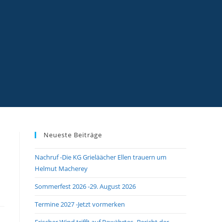
Neueste Beiträge
Nachruf -Die KG Grieläächer Ellen trauern um
Helmut Macherey
Sommerfest 2026 -29. August 2026
Termine 2027 -Jetzt vormerken
Frischer Wind trifft auf Bewährtes -Bericht der