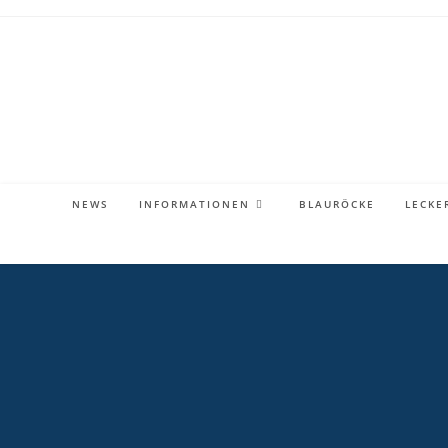
Zum
Inhalt
springen
NEWS
INFORMATIONEN
BLAURÖCKE
LECKE