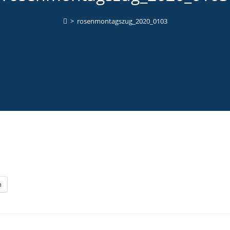
>
rosenmontagszug_2020_0103
n