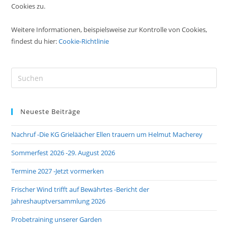
Cookies zu.
Weitere Informationen, beispielsweise zur Kontrolle von Cookies,
findest du hier:
Cookie-Richtlinie
Pre
Es
to
Neueste Beiträge
clo
the
Nachruf -Die KG Grieläächer Ellen trauern um Helmut Macherey
sea
pan
Sommerfest 2026 -29. August 2026
Termine 2027 -Jetzt vormerken
Frischer Wind trifft auf Bewährtes -Bericht der
Jahreshauptversammlung 2026
Probetraining unserer Garden