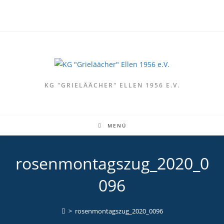
Zum
Inhalt
springen
KG "GRIELÄÄCHER" ELLEN 1956 E.V.
MENÜ
rosenmontagszug_2020_0
096
>
rosenmontagszug_2020_0096