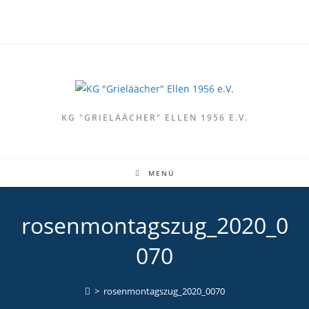
Zum
Inhalt
springen
KG "GRIELÄÄCHER" ELLEN 1956 E.V.
MENÜ
rosenmontagszug_2020_0
070
>
rosenmontagszug_2020_0070