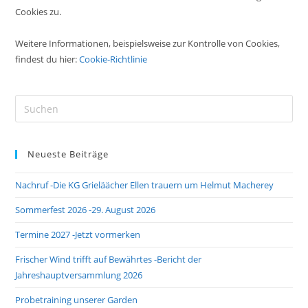
Cookies zu.
Weitere Informationen, beispielsweise zur Kontrolle von Cookies,
findest du hier:
Cookie-Richtlinie
Pre
Es
to
Neueste Beiträge
clo
the
Nachruf -Die KG Grieläächer Ellen trauern um Helmut Macherey
sea
pan
Sommerfest 2026 -29. August 2026
Termine 2027 -Jetzt vormerken
Frischer Wind trifft auf Bewährtes -Bericht der
Jahreshauptversammlung 2026
Probetraining unserer Garden