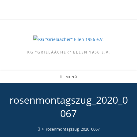
Zum
Inhalt
springen
KG "GRIELÄÄCHER" ELLEN 1956 E.V.
MENÜ
rosenmontagszug_2020_0
067
>
rosenmontagszug_2020_0067