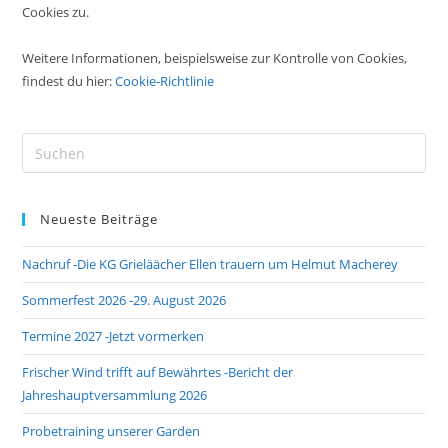
Cookies zu.
Weitere Informationen, beispielsweise zur Kontrolle von Cookies,
findest du hier:
Cookie-Richtlinie
Pre
Es
to
Neueste Beiträge
clo
the
Nachruf -Die KG Grieläächer Ellen trauern um Helmut Macherey
sea
pan
Sommerfest 2026 -29. August 2026
Termine 2027 -Jetzt vormerken
Frischer Wind trifft auf Bewährtes -Bericht der
Jahreshauptversammlung 2026
Probetraining unserer Garden