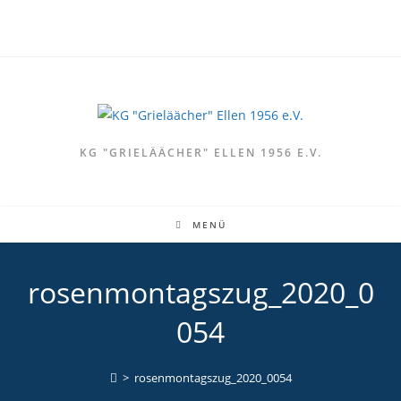
Zum
Inhalt
springen
KG "GRIELÄÄCHER" ELLEN 1956 E.V.
MENÜ
rosenmontagszug_2020_0
054
>
rosenmontagszug_2020_0054