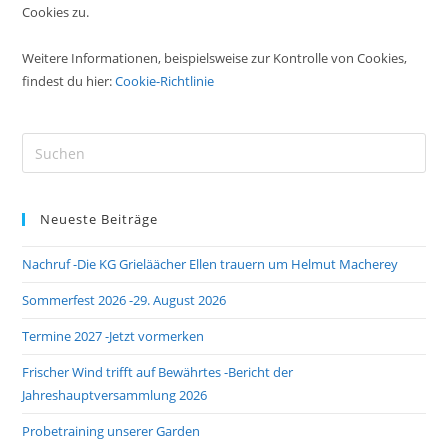
Cookies zu.
Weitere Informationen, beispielsweise zur Kontrolle von Cookies,
findest du hier:
Cookie-Richtlinie
Pre
Es
to
Neueste Beiträge
clo
the
Nachruf -Die KG Grieläächer Ellen trauern um Helmut Macherey
sea
pan
Sommerfest 2026 -29. August 2026
Termine 2027 -Jetzt vormerken
Frischer Wind trifft auf Bewährtes -Bericht der
Jahreshauptversammlung 2026
Probetraining unserer Garden