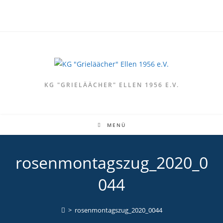
Zum
Inhalt
springen
KG "GRIELÄÄCHER" ELLEN 1956 E.V.
MENÜ
rosenmontagszug_2020_0
044
>
rosenmontagszug_2020_0044