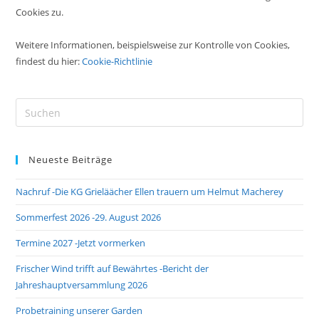
Cookies zu.
Weitere Informationen, beispielsweise zur Kontrolle von Cookies,
findest du hier:
Cookie-Richtlinie
Pre
Es
to
Neueste Beiträge
clo
the
Nachruf -Die KG Grieläächer Ellen trauern um Helmut Macherey
sea
pan
Sommerfest 2026 -29. August 2026
Termine 2027 -Jetzt vormerken
Frischer Wind trifft auf Bewährtes -Bericht der
Jahreshauptversammlung 2026
Probetraining unserer Garden