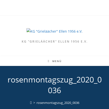
Zum
Inhalt
springen
KG "GRIELÄÄCHER" ELLEN 1956 E.V.
MENÜ
rosenmontagszug_2020_0
036
>
rosenmontagszug_2020_0036