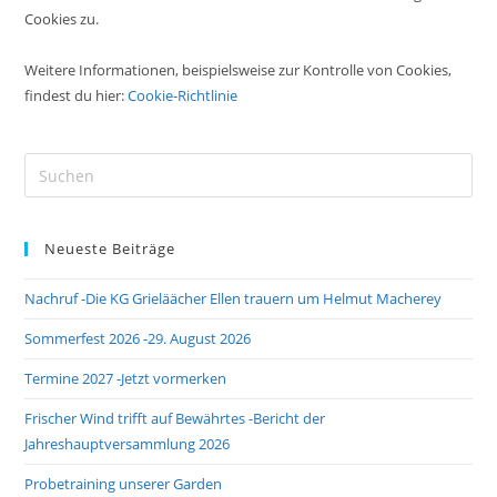
Cookies zu.
Weitere Informationen, beispielsweise zur Kontrolle von Cookies,
findest du hier:
Cookie-Richtlinie
Pre
Es
to
Neueste Beiträge
clo
the
Nachruf -Die KG Grieläächer Ellen trauern um Helmut Macherey
sea
pan
Sommerfest 2026 -29. August 2026
Termine 2027 -Jetzt vormerken
Frischer Wind trifft auf Bewährtes -Bericht der
Jahreshauptversammlung 2026
Probetraining unserer Garden