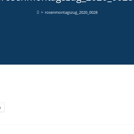
>
rosenmontagszug_2020_0028
n