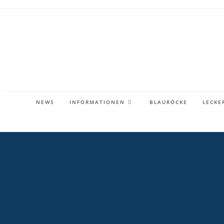
Zum
Inhalt
springen
NEWS
INFORMATIONEN
BLAURÖCKE
LECKE