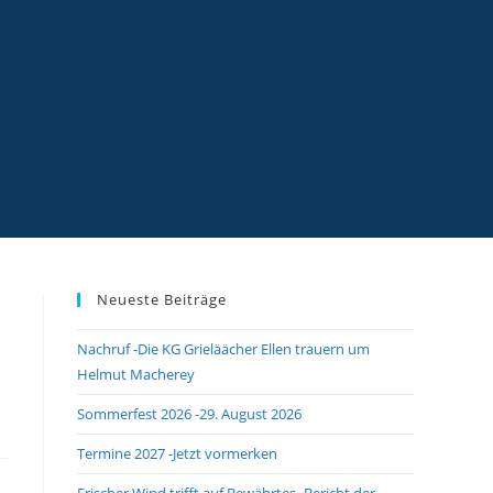
Neueste Beiträge
Nachruf -Die KG Grieläächer Ellen trauern um
Helmut Macherey
Sommerfest 2026 -29. August 2026
Termine 2027 -Jetzt vormerken
Frischer Wind trifft auf Bewährtes -Bericht der