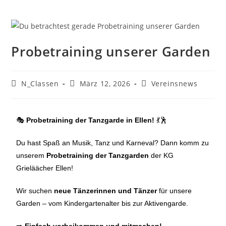
Probetraining unserer Garden
N_Classen
März 12, 2026
Vereinsnews
🎭
Probetraining
der
Tanzgarde
in
Ellen!
💃🕺
Du
hast
Spaß
an
Musik,
Tanz
und
Karneval?
Dann
komm
zu
unserem
Probetraining
der
Tanzgarden
der
KG
Grieläächer
Ellen!
Wir
suchen
neue
Tänzerinnen
und
Tänzer
für
unsere
Garden –
vom
Kindergartenalter
bis
zur
Aktivengarde.
➡️
Einfach
vorbeikommen
und
mitmachen!