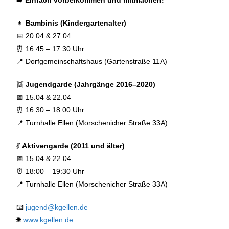
👧
Bambinis (
Kindergartenalter)
📅
20.04 &
27.04
⏰
16:
45 –
17:
30
Uhr
📍
Dorfgemeinschaftshaus (
Gartenstraße
11A)
👯
Jugendgarde (
Jahrgänge
2016–
2020)
📅
15.04 &
22.04
⏰
16:
30 –
18:
00
Uhr
📍
Turnhalle
Ellen (
Morschenicher
Straße
33A)
💃
Aktivengarde (
2011
und
älter)
📅
15.04 &
22.04
⏰
18:
00 –
19:
30
Uhr
📍
Turnhalle
Ellen (
Morschenicher
Straße
33A)
📧
jugend@
kgellen.de
🌐
www.kgellen.de