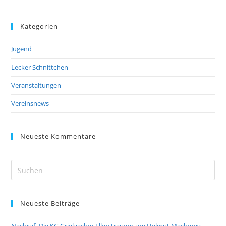
Kategorien
Jugend
Lecker Schnittchen
Veranstaltungen
Vereinsnews
Neueste Kommentare
Pre
Es
to
Neueste Beiträge
clo
the