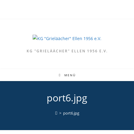
Zum
Inhalt
springen
KG "GRIELÄÄCHER" ELLEN 1956 E.V.
MENÜ
port6.jpg
>
port6.jpg