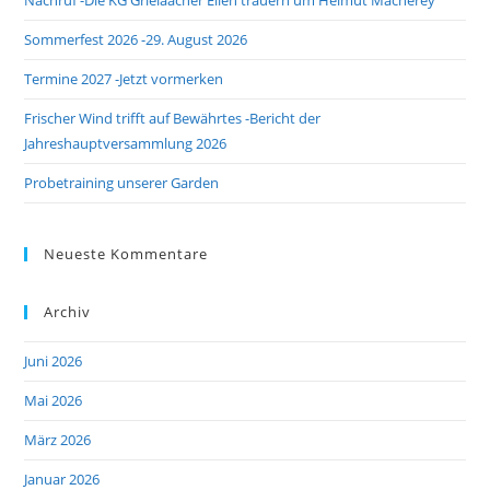
Nachruf -Die KG Grieläächer Ellen trauern um Helmut Macherey
sea
pan
Sommerfest 2026 -29. August 2026
Termine 2027 -Jetzt vormerken
Frischer Wind trifft auf Bewährtes -Bericht der
Jahreshauptversammlung 2026
Probetraining unserer Garden
Neueste Kommentare
Archiv
Juni 2026
Mai 2026
März 2026
Januar 2026