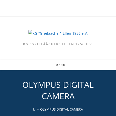
Zum
Inhalt
springen
KG "GRIELÄÄCHER" ELLEN 1956 E.V.
MENÜ
OLYMPUS DIGITAL
CAMERA
>
OLYMPUS DIGITAL CAMERA