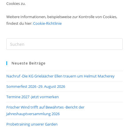
Cookies zu.
Weitere Informationen, beispielsweise zur Kontrolle von Cookies,
findest du hier:
Cookie-Richtlinie
Pre
Es
to
Neueste Beiträge
clo
the
Nachruf -Die KG Grieläächer Ellen trauern um Helmut Macherey
sea
pan
Sommerfest 2026 -29. August 2026
Termine 2027 -Jetzt vormerken
Frischer Wind trifft auf Bewährtes -Bericht der
Jahreshauptversammlung 2026
Probetraining unserer Garden