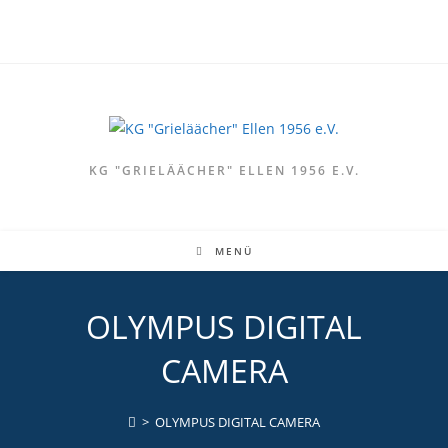
Zum
Inhalt
springen
KG "GRIELÄÄCHER" ELLEN 1956 E.V.
MENÜ
OLYMPUS DIGITAL
CAMERA
>
OLYMPUS DIGITAL CAMERA