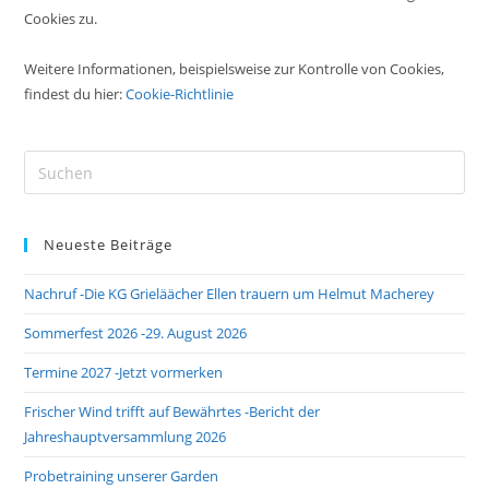
Cookies zu.
Weitere Informationen, beispielsweise zur Kontrolle von Cookies,
findest du hier:
Cookie-Richtlinie
Pre
Es
to
Neueste Beiträge
clo
the
Nachruf -Die KG Grieläächer Ellen trauern um Helmut Macherey
sea
pan
Sommerfest 2026 -29. August 2026
Termine 2027 -Jetzt vormerken
Frischer Wind trifft auf Bewährtes -Bericht der
Jahreshauptversammlung 2026
Probetraining unserer Garden