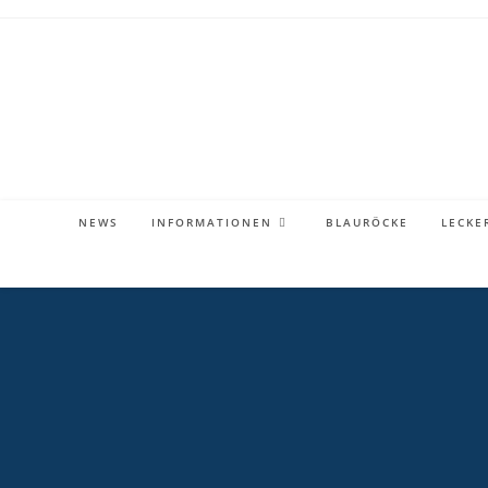
Zum
Inhalt
springen
NEWS
INFORMATIONEN
BLAURÖCKE
LECKE