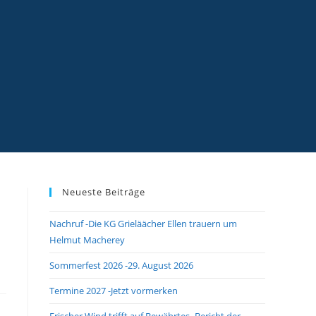
Neueste Beiträge
Nachruf -Die KG Grieläächer Ellen trauern um
Helmut Macherey
Sommerfest 2026 -29. August 2026
Termine 2027 -Jetzt vormerken
Frischer Wind trifft auf Bewährtes -Bericht der