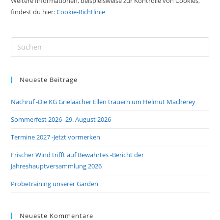
Weitere Informationen, beispielsweise zur Kontrolle von Cookies,
findest du hier:
Cookie-Richtlinie
Pre
Es
to
Neueste Beiträge
clo
the
Nachruf -Die KG Grieläächer Ellen trauern um Helmut Macherey
sea
pan
Sommerfest 2026 -29. August 2026
Termine 2027 -Jetzt vormerken
Frischer Wind trifft auf Bewährtes -Bericht der
Jahreshauptversammlung 2026
Probetraining unserer Garden
Neueste Kommentare