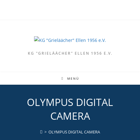
Zum
Inhalt
springen
KG "GRIELÄÄCHER" ELLEN 1956 E.V.
MENÜ
OLYMPUS DIGITAL
CAMERA
>
OLYMPUS DIGITAL CAMERA