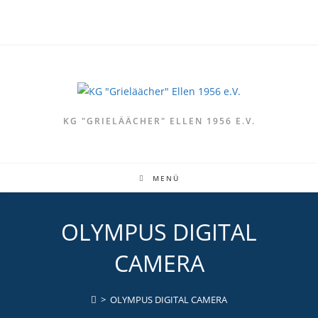
Zum
Inhalt
springen
KG "GRIELÄÄCHER" ELLEN 1956 E.V.
MENÜ
OLYMPUS DIGITAL
CAMERA
>
OLYMPUS DIGITAL CAMERA