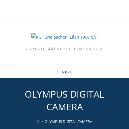
Zum
Inhalt
springen
KG "GRIELÄÄCHER" ELLEN 1956 E.V.
MENÜ
OLYMPUS DIGITAL
CAMERA
>
OLYMPUS DIGITAL CAMERA