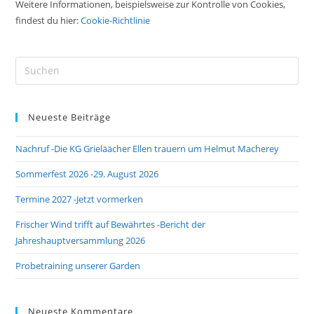
Weitere Informationen, beispielsweise zur Kontrolle von Cookies,
findest du hier:
Cookie-Richtlinie
Pre
Es
to
Neueste Beiträge
clo
the
Nachruf -Die KG Grieläächer Ellen trauern um Helmut Macherey
sea
pan
Sommerfest 2026 -29. August 2026
Termine 2027 -Jetzt vormerken
Frischer Wind trifft auf Bewährtes -Bericht der
Jahreshauptversammlung 2026
Probetraining unserer Garden
Neueste Kommentare