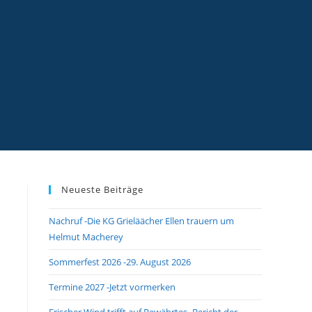
Neueste Beiträge
Nachruf -Die KG Grieläächer Ellen trauern um
Helmut Macherey
Sommerfest 2026 -29. August 2026
Termine 2027 -Jetzt vormerken
Frischer Wind trifft auf Bewährtes -Bericht der