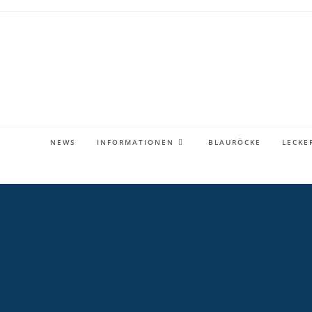
Zum
Inhalt
springen
NEWS
INFORMATIONEN
BLAURÖCKE
LECKE