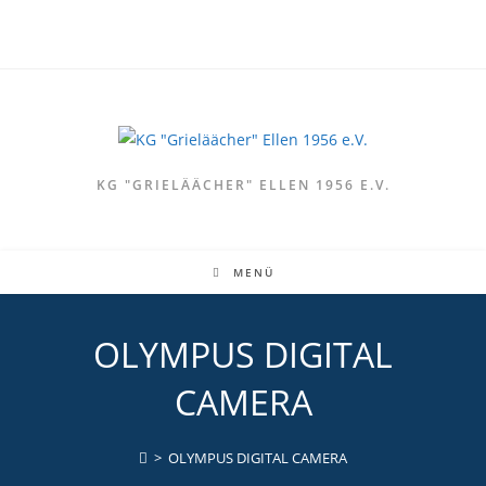
Zum
Inhalt
springen
KG "GRIELÄÄCHER" ELLEN 1956 E.V.
MENÜ
OLYMPUS DIGITAL
CAMERA
>
OLYMPUS DIGITAL CAMERA