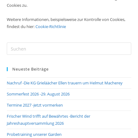
Cookies zu.
Weitere Informationen, beispielsweise zur Kontrolle von Cookies,
findest du hier:
Cookie-Richtlinie
Pre
Es
to
Neueste Beiträge
clo
the
Nachruf -Die KG Grieläächer Ellen trauern um Helmut Macherey
sea
pan
Sommerfest 2026 -29. August 2026
Termine 2027 -Jetzt vormerken
Frischer Wind trifft auf Bewährtes -Bericht der
Jahreshauptversammlung 2026
Probetraining unserer Garden